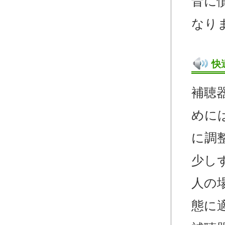
音に
なり
快
補聴
めに
に調
少し
人の
態に