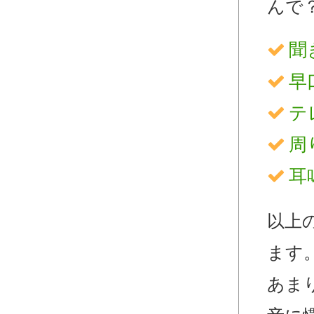
んで
聞
早
テ
周
耳
以上
ます
あま