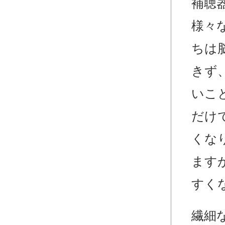
補聴
様々
ちは
きず
いこ
だけ
くな
ます
すく
繊細