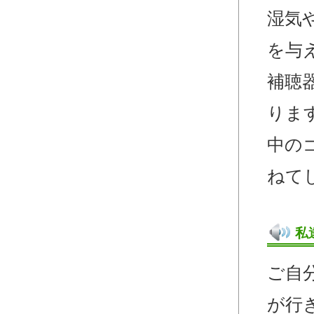
湿気
を与
補聴
りま
中の
ねて
私
ご自
が行