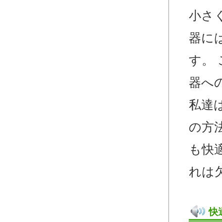
小さ
器に
す。
器へ
私達
の方
も快
れは
快