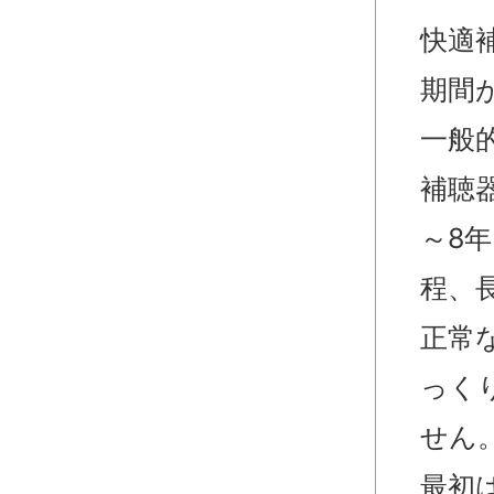
快適
期間
一般
補聴
～8
程、
正常
っく
せん
最初